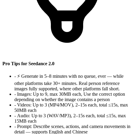
Pro Tips for Seedance 2.0
-
⚡ Generate in 5–8 minutes with no queue, ever — while
other platforms take 30+ minutes. Real person reference
images fully supported, where other platforms fall short.
-
Images:
Up to 9, max 30MB each, Use the correct option
depending on whether the image contains a person
-
Videos:
Up to 3 (MP4/MOV), 2–15s each, total ≤15s, max
50MB each
-
Audio:
Up to 3 (WAV/MP3), 2–15s each, total ≤15s, max
15MB each
-
Prompt:
Describe scenes, actions, and camera movements in
detail — supports English and Chinese