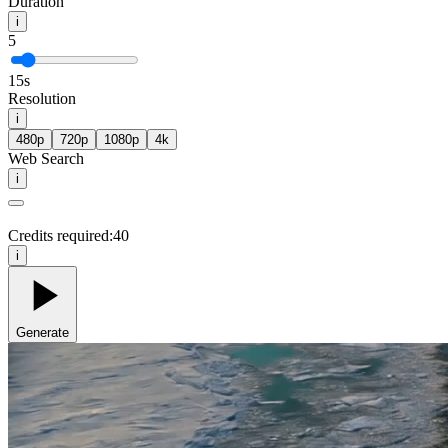
Duration
i
5
15
s
Resolution
i
480p
720p
1080p
4k
Web Search
i
Credits required:
40
i
Generate