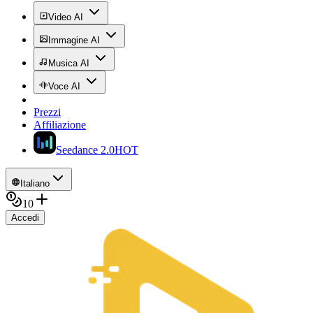
Video AI
Immagine AI
Musica AI
Voce AI
Prezzi
Affiliazione
Seedance 2.0
HOT
Italiano
10
Accedi