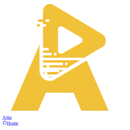
Artta
Home