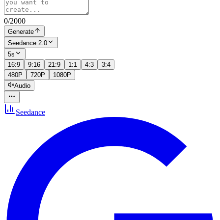
0
/
2000
Generate
Seedance 2.0
5s
16:9
9:16
21:9
1:1
4:3
3:4
480P
720P
1080P
Audio
Seedance