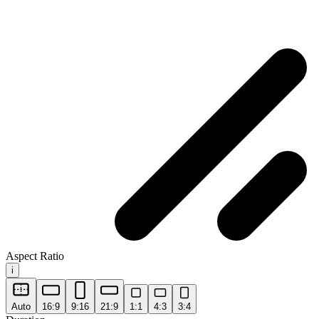
Aspect Ratio
i
Auto
16:9
9:16
21:9
1:1
4:3
3:4