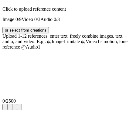
Click to upload reference content
Image
0
/
9
Video
0
/
3
Audio
0
/
3
or select from creations
Upload 1-12 references, enter text, freely combine images, text,
audio, and video. E.g.: @Image1 imitate @Video1's motion, tone
reference @Audio1.
0
/
2500