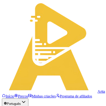
Artta
Início
Preços
Minhas criações
Programa de afiliados
Português