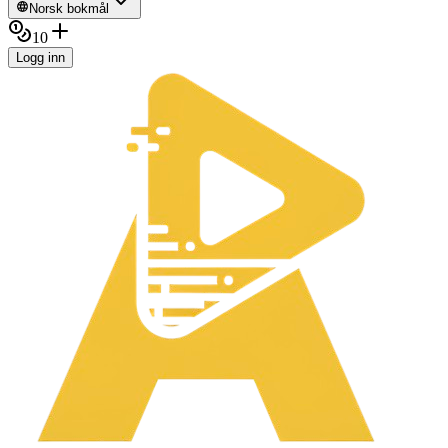
Norsk bokmål
10
Logg inn