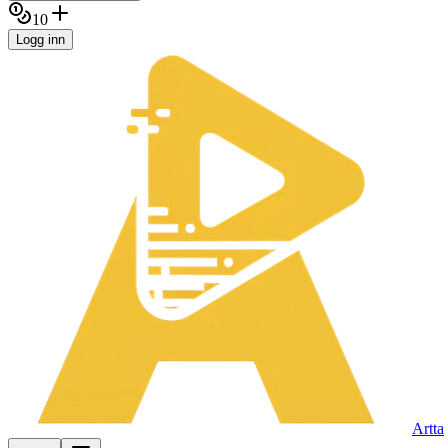
10
Logg inn
Artta