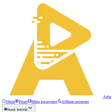
Artta
Hjem
Priser
Mine kreasjoner
Affiliate-program
Norsk bokmål