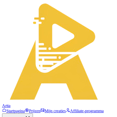
Artta
Startpagina
Prijzen
Mijn creaties
Affiliate-programma