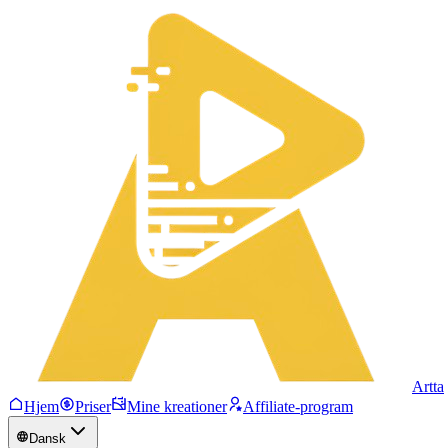
Artta
Hjem
Priser
Mine kreationer
Affiliate-program
Dansk