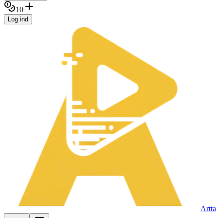
10
Log ind
Artta