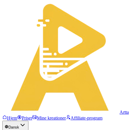
Artta
Hjem
Priser
Mine kreationer
Affiliate-program
Dansk