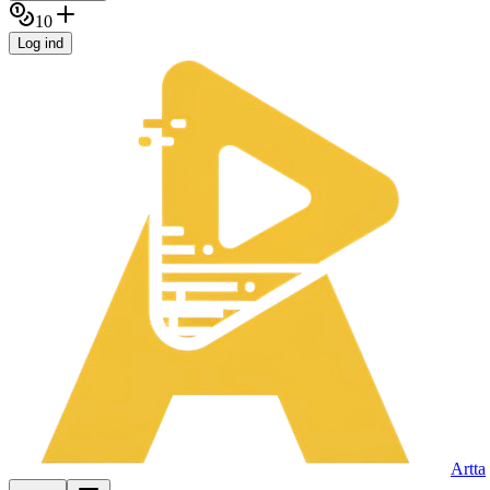
10
Log ind
Artta